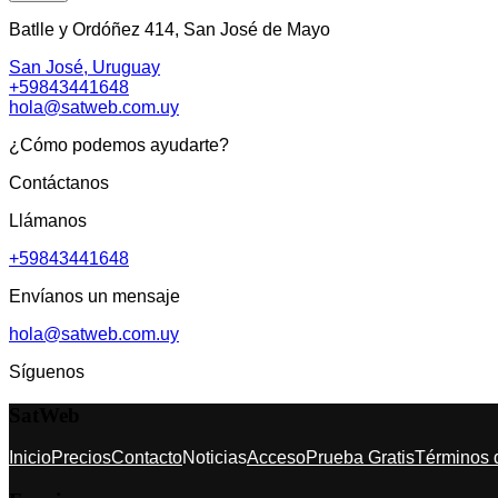
Batlle y Ordóñez 414, San José de Mayo
San José, Uruguay
+59843441648
hola@satweb.com.uy
¿Cómo podemos ayudarte?
Contáctanos
Llámanos
+59843441648
Envíanos un mensaje
hola@satweb.com.uy
Síguenos
SatWeb
Inicio
Precios
Contacto
Noticias
Acceso
Prueba Gratis
Términos 