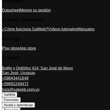
Funciones
Datasheet
Mejore su gestión
Ayuda y aprendizaje
¿Cómo funciona SatWeb?
Videos tutoriales
Manuales
Descargar
Play store
App store
Contacto
Batlle y Ordóñez 414, San José de Mayo
San José, Uruguay
+59843441648
+59892249472
hola@satweb.com.uy
SatWeb
Funciones
Ayuda y aprendizaje